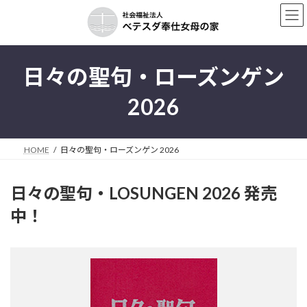
コ
ナ
ン
ビ
テ
ゲ
ン
ー
日々の聖句・ローズンゲン
ツ
シ
へ
ョ
2026
ス
ン
キ
に
ッ
移
HOME
日々の聖句・ローズンゲン 2026
プ
動
日々の聖句・LOSUNGEN 2026 発売
中！