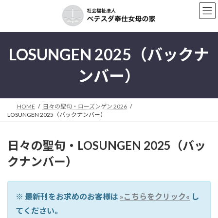
コ
ナ
ン
ビ
テ
ゲ
ン
ー
LOSUNGEN 2025（バックナ
ツ
シ
へ
ョ
ンバー）
ス
ン
キ
に
ッ
移
HOME
日々の聖句・ローズンゲン 2026
プ
動
LOSUNGEN 2025（バックナンバー）
日々の聖句・LOSUNGEN 2025（バッ
クナンバー）
※ 最新刊をお求めのお客様は
»こちらをクリック«
し
てください。